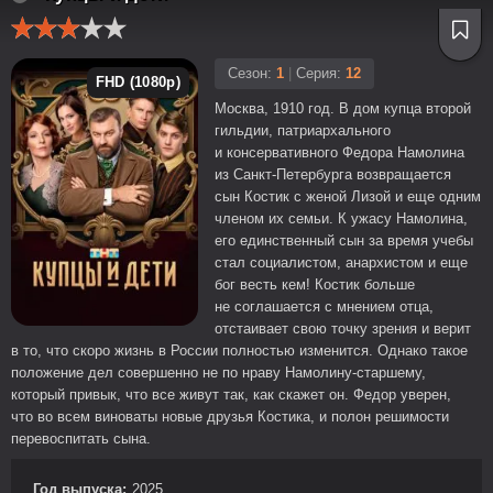
Сезон:
1
|
Серия:
12
FHD (1080p)
Москва, 1910 год. В дом купца второй
гильдии, патриархального
и консервативного Федора Намолина
из Санкт-Петербурга возвращается
сын Костик с женой Лизой и еще одним
членом их семьи. К ужасу Намолина,
его единственный сын за время учебы
стал социалистом, анархистом и еще
бог весть кем! Костик больше
не соглашается с мнением отца,
отстаивает свою точку зрения и верит
в то, что скоро жизнь в России полностью изменится. Однако такое
положение дел совершенно не по нраву Намолину-старшему,
который привык, что все живут так, как скажет он. Федор уверен,
что во всем виноваты новые друзья Костика, и полон решимости
перевоспитать сына.
Год выпуска:
2025