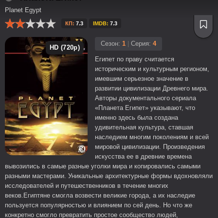
Planet Egypt
КП:
7.3
IMDB:
7.3
Сезон:
1
|
Серия:
4
HD (720p)
Египет по праву считается
историческим и культурным регионом,
имевшим серьезное значение в
развитии цивилизации Древнего мира.
Авторы документального сериала
«Планета Египет» указывают, что
именно здесь была создана
удивительная культура, ставшая
наследием многим поколениям и всей
мировой цивилизации. Произведения
искусства ее в древние времена
вывозились в самые разные уголки мира и копировались самыми
разными мастерами. Уникальные архитектурные формы вдохновляли
исследователей и путешественников в течение многих
веков.Египтяне смогла возвести великие города, а их наследие
пользуется популярностью и влиянием по сей день. Но что же
конкретно смогло превратить простое сообщество людей,