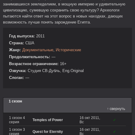
занимавшихся земледелием, в мощную империю и удивительную
цивилизацию, сумевшую сохранить свою культуру? Археологи
пытаются найти ответ на этот вопрос в новых находках, дающих
возможность лучше понять зарождение Египта.
Год выпуска:
2011
Страна:
США
Жанр:
Документальные
,
Исторические
Продолжительность:
—
Возрастное ограничение:
16+
Озвучка:
Студия СВ-Дубль, Eng.Original
Слоган:
—
1 сезон
↑ свернуть
1 сезон 4
16 окт 2011,
Temples of Power
✓
серия
Вс
1 сезон 3
16 окт 2011,
Quest for Eternity
✓
серия
Вс