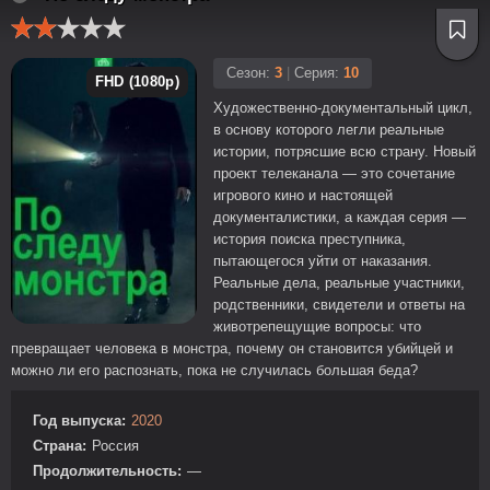
Сезон:
3
|
Серия:
10
FHD (1080p)
Художественно-документальный цикл,
в основу которого легли реальные
истории, потрясшие всю страну. Новый
проект телеканала — это сочетание
игрового кино и настоящей
документалистики, а каждая серия —
история поиска преступника,
пытающегося уйти от наказания.
Реальные дела, реальные участники,
родственники, свидетели и ответы на
животрепещущие вопросы: что
превращает человека в монстра, почему он становится убийцей и
можно ли его распознать, пока не случилась большая беда?
Год выпуска:
2020
Страна:
Россия
Продолжительность:
—