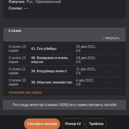
Озвучка:
Рус. Оригинальный
Слоган:
—
3 сезон
↑ свернуть
3 сезон 13
25 дек 2021,
41. Ген убийцы
✓
серия
Сб
3 сезон 12
40. Вооружен и очень
18 дек 2021,
✓
серия
опасен
Сб
3 сезон 11
11 дек 2021,
39. Кладбище невест
✓
серия
Сб
3 сезон 10
4 дек 2021,
38. Опасное знакомство
✓
серия
Сб
показать все серии
По следу монстра (сериал 2020) все серии смотреть онлайн
Смотреть онлайн
Плеер #2
Трейлер