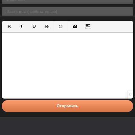
Полужирный
Курсив
Подчеркнутый
Зачеркнутый
Вставить смайлик
Вставка цитаты
Вставка спойлера
0
Отправить