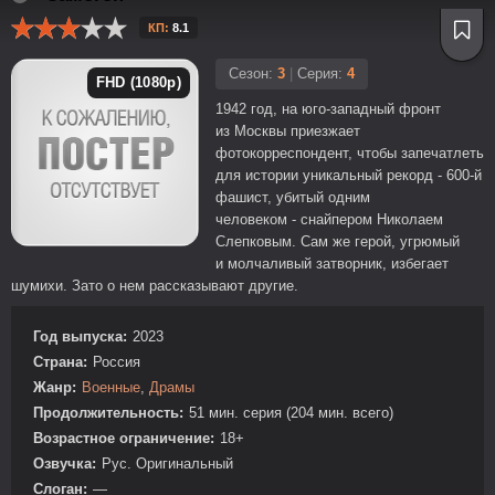
КП:
8.1
Сезон:
3
|
Серия:
4
FHD (1080p)
1942 год, на юго-западный фронт
из Москвы приезжает
фотокорреспондент, чтобы запечатлеть
для истории уникальный рекорд - 600-й
фашист, убитый одним
человеком - снайпером Николаем
Слепковым. Сам же герой, угрюмый
и молчаливый затворник, избегает
шумихи. Зато о нем рассказывают другие.
Год выпуска:
2023
Страна:
Россия
Жанр:
Военные
,
Драмы
Продолжительность:
51 мин. серия (204 мин. всего)
Возрастное ограничение:
18+
Озвучка:
Рус. Оригинальный
Слоган:
—