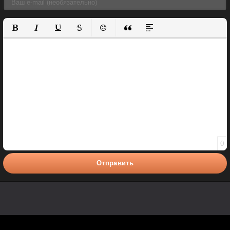
Полужирный
Курсив
Подчеркнутый
Зачеркнутый
Вставить смайлик
Вставка цитаты
Вставка спойлера
0
Отправить