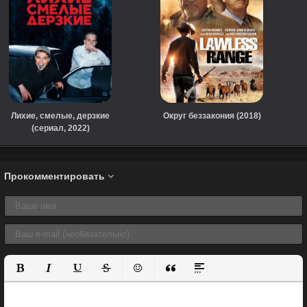
Лихие, смелые, дерзкие
Округ беззакония (2018)
(сериал, 2022)
Прокомментировать
Полужирный
Курсив
Подчеркнутый
Зачеркнутый
Вставить смайлик
Вставка цитаты
Вставка спойлера