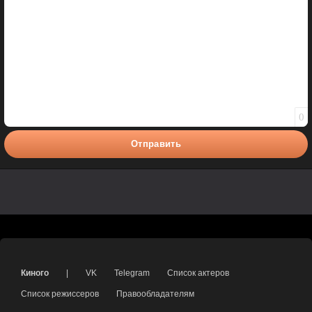
0
Отправить
Киного
|
VK
Telegram
Список актеров
Список режиссеров
Правообладателям