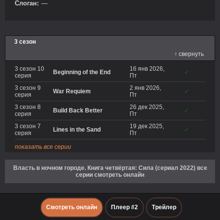
Слоган:
—
3 сезон
↑ свернуть
3 сезон 10
16 янв 2026,
Beginning of the End
✓
серия
Пт
3 сезон 9
2 янв 2026,
War Requiem
✓
серия
Пт
3 сезон 8
26 дек 2025,
Build Back Better
✓
серия
Пт
3 сезон 7
19 дек 2025,
Lines in the Sand
✓
серия
Пт
показать все серии
Власть в ночном городе. Книга четвёртая: Сила (сериал 2022) все
серии смотреть онлайн
Смотреть онлайн
Плеер #2
Трейлер