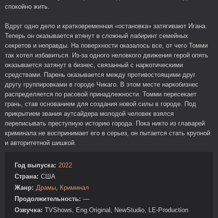
спокойно жить.
Вдруг одно дело и кратковременная «остановка» затягивают Игана.
Теперь он оказывается втянут в сложный лабиринт семейных
секретов и неправды. На поверхности оказалось все, от чего Томми
так хотел избавиться. Из-за одного неловкого движения герой опять
оказывается затянут в бизнес, связанный с наркотическими
средствами. Парень оказывается между противостоящими друг
другу группировками в городе Чикаго. В этом месте наркобизнес
распределяется по расовой принадлежности. Томми пересекает
грань, став основанием для создания новой силы в городе. Под
прикрытием звания аутсайдера молодой человек взялся
переписывать преступную историю города. Пока никто из главарей
криминала не воспринимает его в серьез, он пытается стать крупной
и авторитетной шишкой.
Год выпуска:
2022
Страна:
США
Жанр:
Драмы
,
Криминал
Продолжительность:
—
Озвучка:
TVShows, Eng.Original, NewStudio, LE-Production