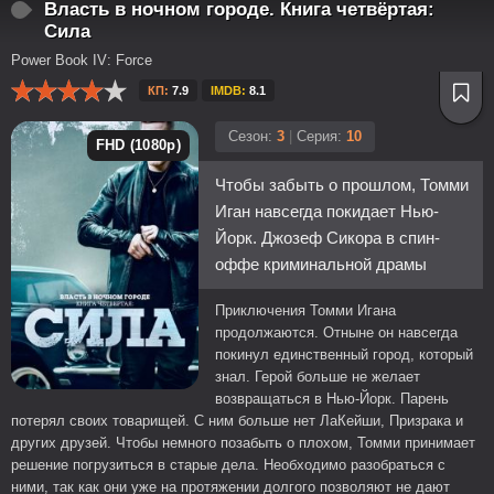
Власть в ночном городе. Книга четвёртая:
Сила
Power Book IV: Force
КП:
7.9
IMDB:
8.1
Сезон:
3
|
Серия:
10
FHD (1080p)
Чтобы забыть о прошлом, Томми
Иган навсегда покидает Нью-
Йорк. Джозеф Сикора в спин-
оффе криминальной драмы
Приключения Томми Игана
продолжаются. Отныне он навсегда
покинул единственный город, который
знал. Герой больше не желает
возвращаться в Нью-Йорк. Парень
потерял своих товарищей. С ним больше нет ЛаКейши, Призрака и
других друзей. Чтобы немного позабыть о плохом, Томми принимает
решение погрузиться в старые дела. Необходимо разобраться с
ними, так как они уже на протяжении долгого позволяют не дают